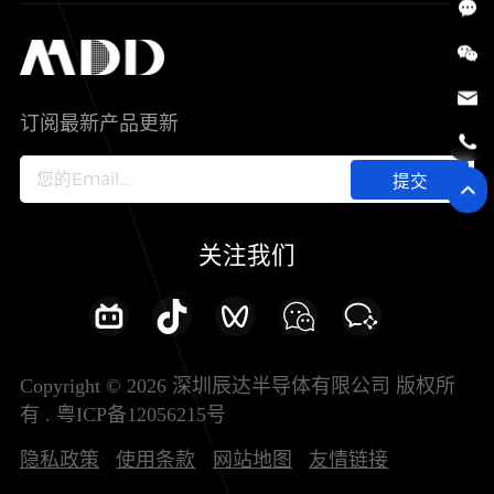
SiC
工控自动化
售后服务分析过程
代理商查询
公司介绍
IC
智能家居
其他信息(PCN)
资料库
新闻中心
订阅最新产品更新
新兴行业
ODM/OEM服务
加入我们
提交
联系我们
关注我们
Copyright © 2026 深圳辰达半导体有限公司 版权所
有 .
粤ICP备12056215号
隐私政策
使用条款
网站地图
友情链接