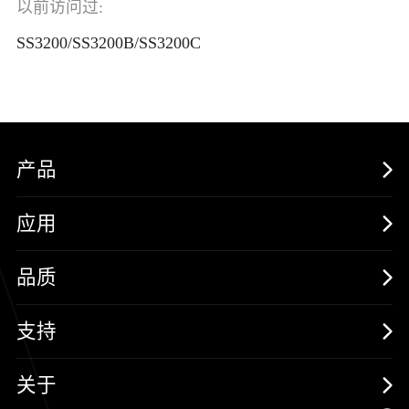
以前访问过:
SS3200/SS3200B/SS3200C
产品
MOSFETs
应用
保护器件
消费电子
品质
三极管
汽车电子
可靠性实验室
支持
二极管
新能源
质量与环境
样品与支持
关于