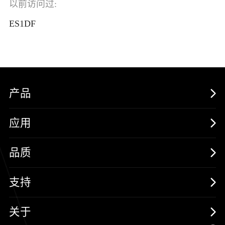
以前访问过:
ES1DF
产品
MOSFETs
应用
保护器件
消费电子
品质
三极管
汽车电子
可靠性实验室
支持
二极管
新能源
质量与环境
样品与支持
关于