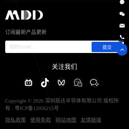
SiC
工控自动化
售后服务分析过程
代理商查询
公司介绍
IC
智能家居
其他信息(PCN)
资料库
新闻中心
订阅最新产品更新
新兴行业
ODM/OEM服务
加入我们
提交
联系我们
关注我们
Copyright © 2026 深圳辰达半导体有限公司 版权所
有 .
粤ICP备12056215号
隐私政策
使用条款
网站地图
友情链接