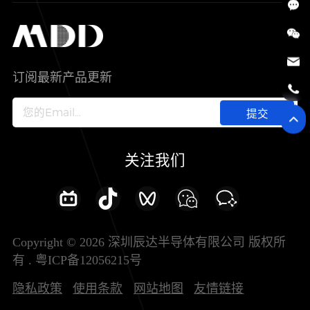
SiC
工控自动化
售后服务分析过程
代理商查询
公司介绍
IC
智能家居
其他信息(PCN)
资料库
新闻中心
订阅最新产品更新
新兴行业
ODM/OEM服务
加入我们
提交
联系我们
关注我们
Copyright © 2026 深圳辰达半导体有限公司 版权所
有 .
粤ICP备12056215号
隐私政策
使用条款
网站地图
友情链接