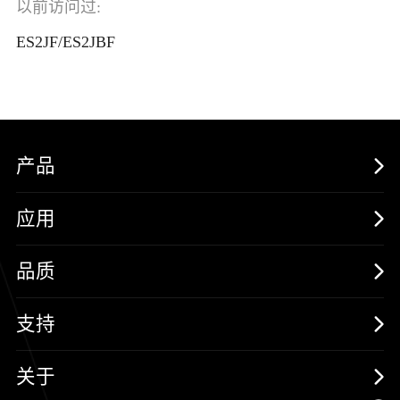
以前访问过:
ES2JF/ES2JBF
产品
MOSFETs
应用
保护器件
消费电子
品质
三极管
汽车电子
可靠性实验室
支持
二极管
新能源
质量与环境
样品与支持
关于