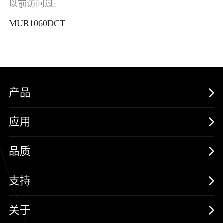
以前访问过:
MUR1060DCT
产品
MOSFETs
应用
保护器件
消费电子
品质
三极管
汽车电子
可靠性实验室
支持
二极管
新能源
质量与环境
样品与支持
关于