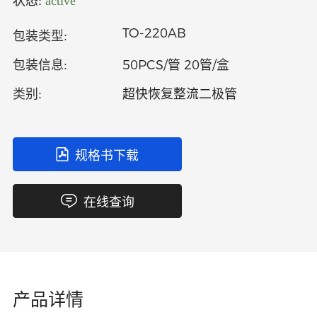
状态:
active
中文
英文
TO-220AB
包装类型:
语言
50PCS/管 20管/盒
包装信息:
超快恢复整流二极管
类别:
规格书下载
在线查询
产品详情