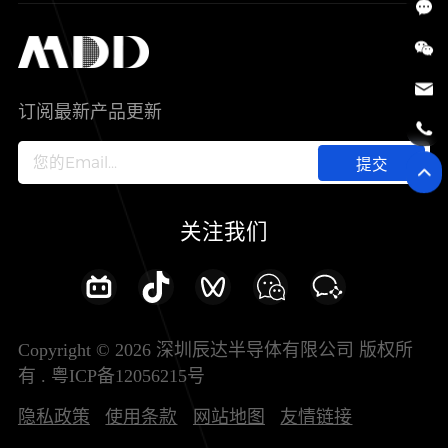
SiC
工控自动化
售后服务分析过程
代理商查询
公司介绍
IC
智能家居
其他信息(PCN)
资料库
新闻中心
订阅最新产品更新
新兴行业
ODM/OEM服务
加入我们
提交
联系我们
关注我们
Copyright © 2026 深圳辰达半导体有限公司 版权所
有 .
粤ICP备12056215号
隐私政策
使用条款
网站地图
友情链接