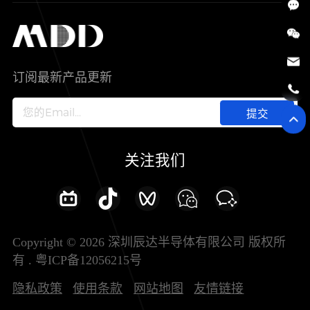
SiC
工控自动化
售后服务分析过程
代理商查询
公司介绍
IC
智能家居
其他信息(PCN)
资料库
新闻中心
订阅最新产品更新
新兴行业
ODM/OEM服务
加入我们
提交
联系我们
关注我们
Copyright © 2026 深圳辰达半导体有限公司 版权所
有 .
粤ICP备12056215号
隐私政策
使用条款
网站地图
友情链接