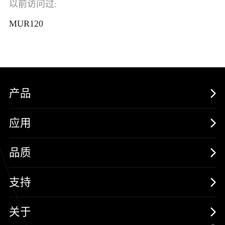
以前访问过:
MUR120
产品
MOSFETs
应用
保护器件
消费电子
品质
三极管
汽车电子
可靠性实验室
支持
二极管
新能源
质量与环境
样品与支持
关于