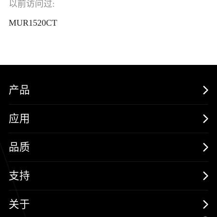
以前访问过:
MUR1520CT
产品
MOSFETs
应用
保护器件
消费电子
品质
三极管
汽车电子
可靠性实验室
支持
二极管
新能源
质量与环境
样品与支持
关于