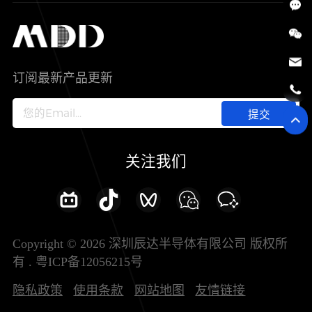
SiC
工控自动化
售后服务分析过程
代理商查询
公司介绍
IC
智能家居
其他信息(PCN)
资料库
新闻中心
订阅最新产品更新
新兴行业
ODM/OEM服务
加入我们
提交
联系我们
关注我们
Copyright © 2026 深圳辰达半导体有限公司 版权所
有 .
粤ICP备12056215号
隐私政策
使用条款
网站地图
友情链接