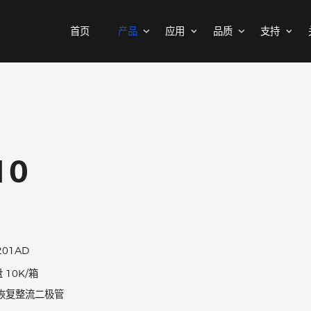
首页
产品
应用
品质
MOSFETs
消费电子
可靠性实验室
样品与支持
公司介绍
二极管
汽车电子
质量与环境
代理商查询
新闻中心
中低压MOSFET
整流桥
工控自动化
其他信息(PCN)
ODM/OEM服务
联系我们
智能家居
高压MOSFET(≥400V)
普通整流二极管
410
高压整流二极管
保护器件
快恢复整流二极管
瞬态抑制二极管
高效整流二极管
静电保护二极管
超快恢复整流二极管
晶闸管浪涌抑制器
DO-201AD
肖特基整流管
1K/盘 10K/箱
三极管
低压降肖特基整流管