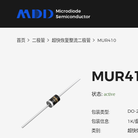
Microdiode
Semiconductor
首页
二极管
超快恢复整流二极管
MUR410
产品
应用
品质
支持
关于
我们提供覆盖二极管、保护器件、三极管、
从家用电器到工业设备，为各类电子产品提供
严控设计、生产及供应链每一环节，确保产品
我们的技术支持团队将协助您选择产品、指导
MDD 的每一步新动态，在这里都能第一时间
MOSFET、SiC及IC六大类完备的分立器件产
核心半导体分立器件。
稳定可靠。
应用和故障排除，确保您的设计达到最佳性
了解。
MUR
品
能。
状态:
active
包装类型:
包装信息: