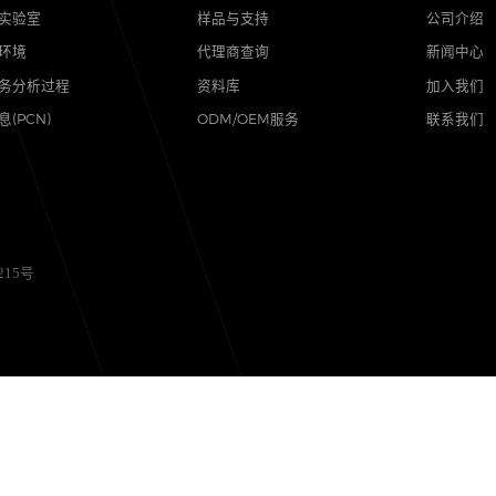
品质
支持
可靠性实验室
样品与支持
质量与环境
代理商查询
售后服务分析过程
资料库
其他信息(PCN)
ODM/OEM服务
备12056215号