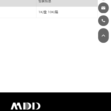
丝印
包装信息
1K/盘 10K/箱