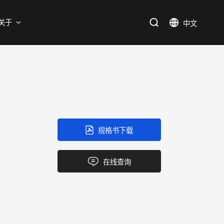
支持
关于
SiC
新能源
售后服务分析过程
资料库
加入我们
SiC肖特基二极管单管
新兴行业
SiC MOSFETs
IC
规格书下载
三端稳压IC
产品中心
应用领域
品质
支持
关于我们
逻辑IC
在线查询