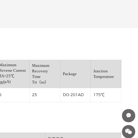
Maximum
Maximum
Fwd.Voltage
Reverse Current
Recovery
J
=25℃
Package
TA=25℃
Time
T
)
I
(μA)
Trr（ns）
R
5
25
DO-201AD
1