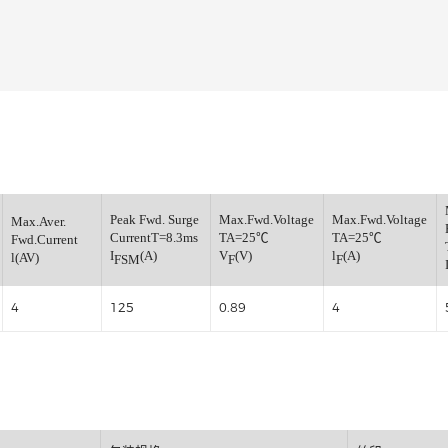
超快恢复整流二极管
小信号开关二极管
小信号通用三极管
小信号肖特基二极管
小信号数字三极管
稳压管
verse
Peak Fwd. Surge
Max.Fwd.Voltage
Max.
Max.Aver.
CurrentT=8.3ms
TA=25℃
TA
Fwd.Current
(V)
I
(A)
V
(V)
l
(A
l(AV)
FSM
F
F
4
125
0.89
4