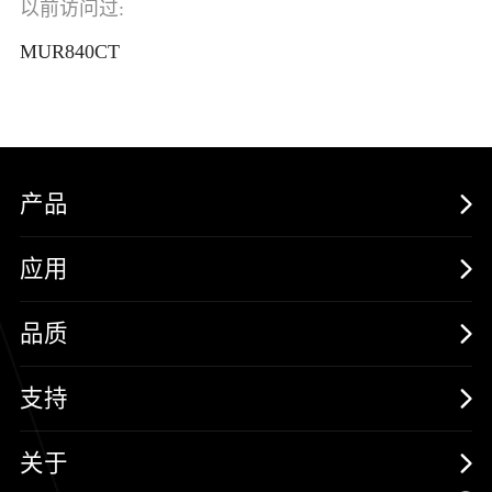
以前访问过:
MUR840CT
产品
MOSFETs
应用
保护器件
消费电子
品质
三极管
汽车电子
可靠性实验室
支持
二极管
新能源
质量与环境
样品与支持
关于