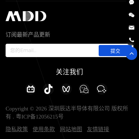
SiC
工控自动化
售后服务分析过程
代理商查询
公司介绍
IC
智能家居
其他信息(PCN)
资料库
新闻中心
订阅最新产品更新
新兴行业
ODM/OEM服务
加入我们
提交
联系我们
关注我们
Copyright © 2026 深圳辰达半导体有限公司 版权所
有 .
粤ICP备12056215号
隐私政策
使用条款
网站地图
友情链接