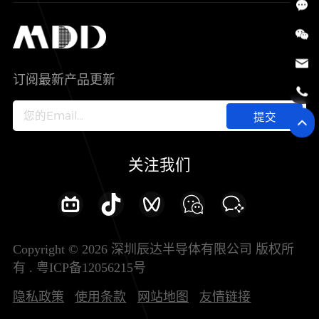
SiC
工控自动化
售后服务分析过程
代理商查询
公司介绍
IC
智能家居
其他信息(PCN)
资料库
新闻中心
订阅最新产品更新
新兴行业
ODM/OEM服务
加入我们
提交
联系我们
关注我们
Copyright © 2026 深圳辰达半导体有限公司 版权所
有 .
粤ICP备12056215号
隐私政策
使用条款
网站地图
友情链接