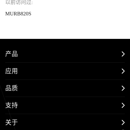
以前访问过:
MURB820S
产品
MOSFETs
应用
保护器件
消费电子
品质
三极管
汽车电子
可靠性实验室
支持
二极管
新能源
质量与环境
样品与支持
关于