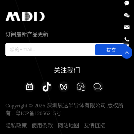
SiC
工控自动化
售后服务分析过程
代理商查询
公司介绍
IC
智能家居
其他信息(PCN)
资料库
新闻中心
订阅最新产品更新
新兴行业
ODM/OEM服务
加入我们
提交
联系我们
关注我们
Copyright © 2026 深圳辰达半导体有限公司 版权所
有 .
粤ICP备12056215号
隐私政策
使用条款
网站地图
友情链接