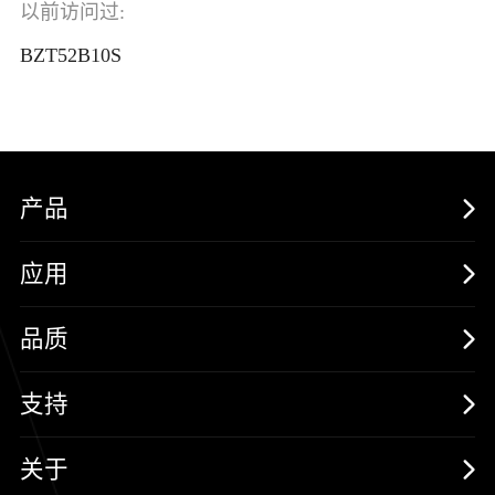
以前访问过:
BZT52B10S
产品
MOSFETs
应用
保护器件
消费电子
品质
三极管
汽车电子
可靠性实验室
支持
二极管
新能源
质量与环境
样品与支持
关于