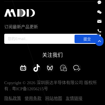
SiC
工控自动化
售后服务分析过程
代理商查询
公司介绍
IC
智能家居
其他信息(PCN)
资料库
新闻中心
订阅最新产品更新
新兴行业
ODM/OEM服务
加入我们
提交
联系我们
关注我们
Copyright © 2026 深圳辰达半导体有限公司 版权所
有 .
粤ICP备12056215号
隐私政策
使用条款
网站地图
友情链接