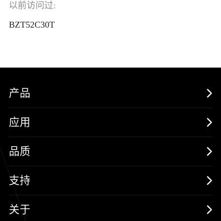
以前访问过:
BZT52C30T
产品
MOSFETs
应用
保护器件
消费电子
品质
三极管
汽车电子
可靠性实验室
支持
二极管
新能源
质量与环境
样品与支持
关于