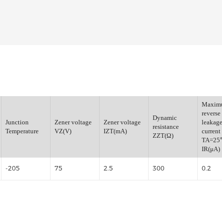
稳压管
小信号开关二极管
小信号通用三极管
小信号肖特基二极管
小信号数字三极管
稳压管
Dynamic
Junction
Zener voltage
Zener voltage
e
resistanc
Temperature
VZ(V)
IZT(mA)
ZZT(Ω)
23
-205
75
2.5
300