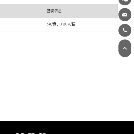
丝印
包装信息
3K/盘，180K/箱