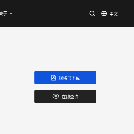
支持
关于
SiC
新能源
售后服务分析过程
资料库
加入我们
SiC肖特基二极管单管
新兴行业
SiC MOSFETs
IC
规格书下载
三端稳压IC
产品中心
应用领域
品质
支持
关于我们
逻辑IC
在线查询