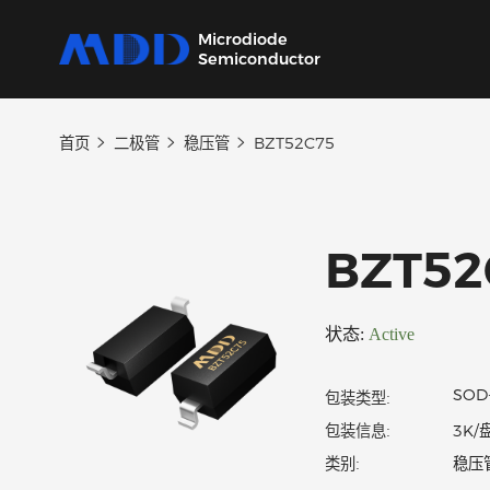
Microdiode
Semiconductor
首页
二极管
稳压管
BZT52C75
产品
应用
品质
支持
关于
我们提供覆盖二极管、保护器件、三极管、
从家用电器到工业设备，为各类电子产品提供
严控设计、生产及供应链每一环节，确保产品
我们的技术支持团队将协助您选择产品、指导
MDD 的每一步新动态，在这里都能第一时间
MOSFET、SiC及IC六大类完备的分立器件产
核心半导体分立器件。
稳定可靠。
应用和故障排除，确保您的设计达到最佳性
了解。
BZT
品
能。
状态:
Active
包装类型:
包装信息: