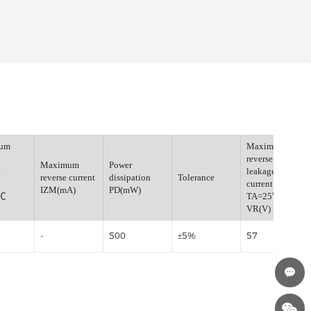
Maximum
reverse
Maximum
Power
leakage
e
reverse current
dissipation
Tolerance
current
IZM(mA)
PD(mW)
TA=25℃
IR(μA)
0.2
-
500
±5%