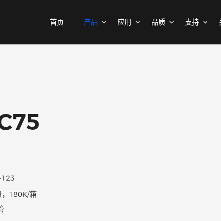
首页
产品
应用
品质
MOSFETs
消费电子
可靠性实验室
样品与支持
公司介绍
二极管
汽车电子
质量与环境
代理商查询
新闻中心
中低压MOSFET
整流桥
工控自动化
其他信息(PCN)
ODM/OEM服务
联系我们
智能家居
高压MOSFET(≥400V)
普通整流二极管
52C75
高压整流二极管
保护器件
快恢复整流二极管
瞬态抑制二极管
高效整流二极管
静电保护二极管
超快恢复整流二极管
晶闸管浪涌抑制器
SOD-123
肖特基整流管
3K/盘，180K/箱
三极管
低压降肖特基整流管