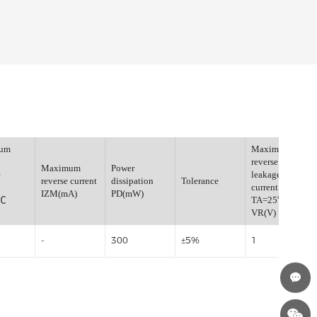
Maximum
reverse
Maximum
Power
leakage
e
reverse current
dissipation
Tolerance
current
IZM(mA)
PD(mW)
TA=25℃
IR(μA)
10
-
300
±5%