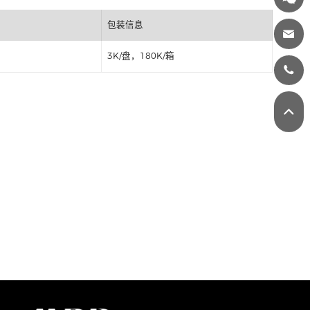
丝印
包装信息
3K/盘，180K/箱