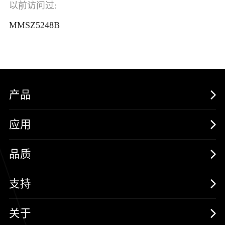
以前访问过:
MMSZ5248B
产品
MOSFETs
应用
保护器件
消费电子
品质
三极管
汽车电子
可靠性实验室
支持
二极管
新能源
质量与环境
样品与支持
关于