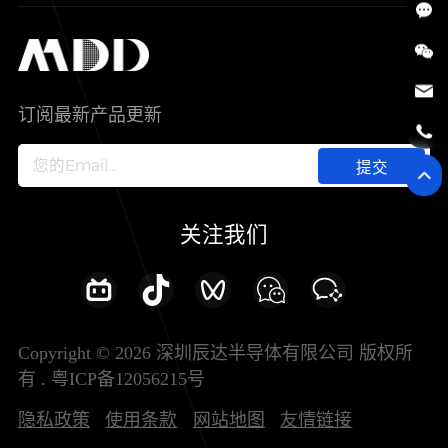
SiC
工控自动化
售后服务分析过程
代理商查询
公司介绍
IC
智能家居
其他信息(PCN)
资料库
新闻中心
订阅最新产品更新
新兴行业
ODM/OEM服务
加入我们
提交
联系我们
关注我们
Copyright © 2026 深圳辰达半导体有限公司 版权所
有 .
粤ICP备12056215号
隐私政策
使用条款
网站地图
友情链接