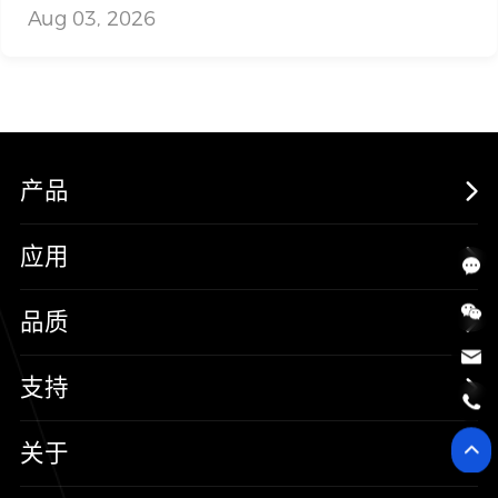
Aug 03, 2026
产品
MOSFETs
应用
保护器件
消费电子
品质
三极管
汽车电子
可靠性实验室
支持
二极管
新能源
质量与环境
样品与支持
关于
SiC