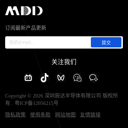
工控自动化
售后服务分析过程
代理商查询
公司介绍
IC
智能家居
其他信息(PCN)
资料库
新闻中心
订阅最新产品更新
新兴行业
ODM/OEM服务
加入我们
提交
联系我们
关注我们
Copyright © 2026 深圳辰达半导体有限公司 版权所
有 .
粤ICP备12056215号
隐私政策
使用条款
网站地图
友情链接