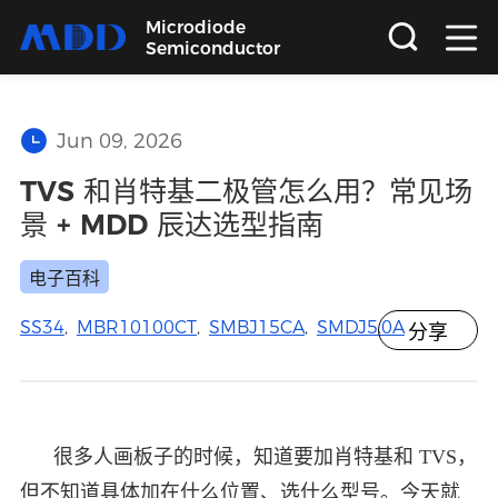
Microdiode
Semiconductor
首页
Jun 09, 2026
产品
TVS 和肖特基二极管怎么用？常见场
景 + MDD 辰达选型指南
应用
电子百科
品质
SS34
,
MBR10100CT
,
SMBJ15CA
,
SMDJ5.0A
分享
支持
关于
很多人画板子的时候，知道要加肖特基和 TVS，
但不知道具体加在什么位置、选什么型号。今天就